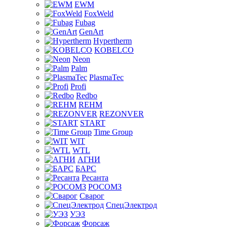
EWM
FoxWeld
Fubag
GenArt
Hypertherm
KOBELCO
Neon
Palm
PlasmaTec
Profi
Redbo
REHM
REZONVER
START
Time Group
WIT
WTL
АГНИ
БАРС
Ресанта
РОСОМЗ
Сварог
СпецЭлектрод
УЭЗ
Форсаж