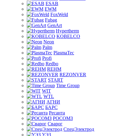
ESAB
EWM
FoxWeld
Fubag
GenArt
Hypertherm
KOBELCO
Neon
Palm
PlasmaTec
Profi
Redbo
REHM
REZONVER
START
Time Group
WIT
WTL
АГНИ
БАРС
Ресанта
РОСОМЗ
Сварог
СпецЭлектрод
УЭЗ