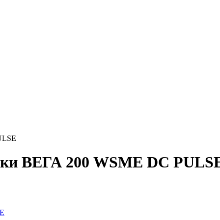
PULSE
арки ВЕГА 200 WSME DС PULS