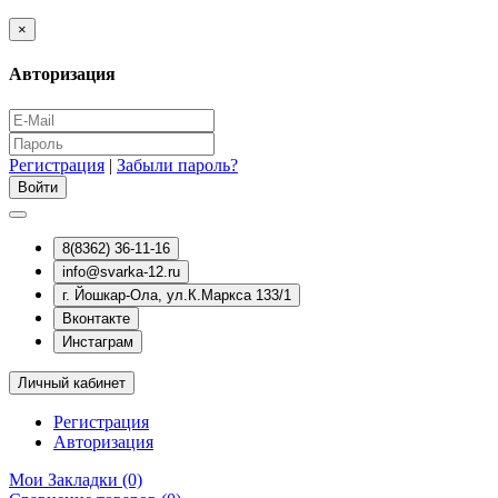
×
Авторизация
Регистрация
|
Забыли пароль?
8(8362) 36-11-16
info@svarka-12.ru
г. Йошкар-Ола, ул.К.Маркса 133/1
Вконтакте
Инстаграм
Личный кабинет
Регистрация
Авторизация
Мои Закладки (0)