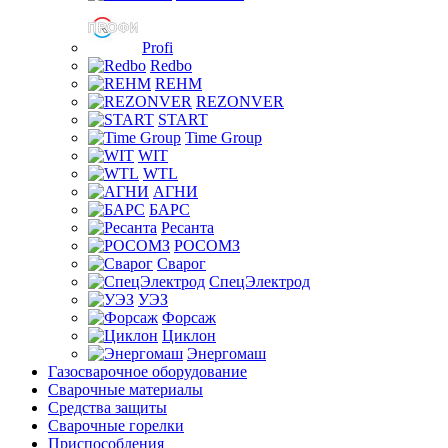
Profi
Redbo
REHM
REZONVER
START
Time Group
WIT
WTL
АГНИ
БАРС
Ресанта
РОСОМЗ
Сварог
СпецЭлектрод
УЭЗ
Форсаж
Циклон
Энергомаш
Газосварочное оборудование
Сварочные материалы
Средства защиты
Сварочные горелки
Приспособления