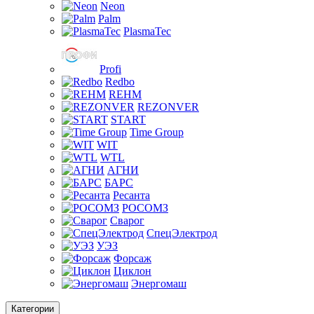
Neon
Palm
PlasmaTec
Profi
Redbo
REHM
REZONVER
START
Time Group
WIT
WTL
АГНИ
БАРС
Ресанта
РОСОМЗ
Сварог
СпецЭлектрод
УЭЗ
Форсаж
Циклон
Энергомаш
Категории