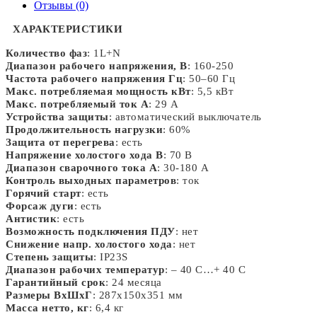
Отзывы (0)
ХАРАКТЕРИСТИКИ
Количество фаз
: 1L+N
Диапазон рабочего напряжения, В
: 160-250
Частота рабочего напряжения Гц
: 50–60 Гц
Макс. потребляемая мощность кВт
: 5,5 кВт
Макс. потребляемый ток А
: 29 А
Устройства защиты
: автоматический выключатель
Продолжительность нагрузки
: 60%
Защита от перегрева
: есть
Напряжение холостого хода В
: 70 В
Диапазон сварочного тока А
: 30-180 А
Контроль выходных параметров
: ток
Горячий старт
: есть
Форсаж дуги
: есть
Антистик
: есть
Возможность подключения ПДУ
: нет
Снижение напр. холостого хода
: нет
Степень защиты
: IP23S
Диапазон рабочих температур
: – 40 С…+ 40 С
Гарантийный срок
: 24 месяца
Размеры ВхШхГ
: 287х150х351 мм
Масса нетто, кг
: 6,4 кг