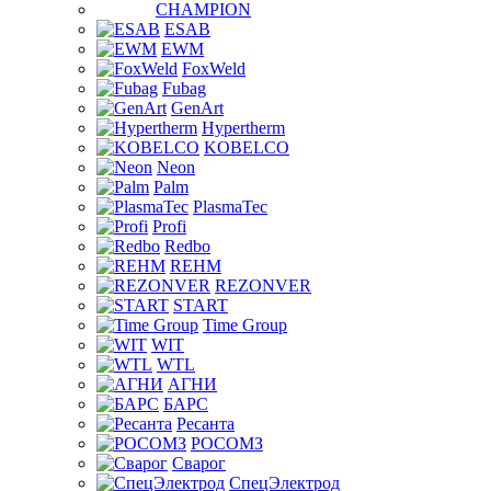
CHAMPION
ESAB
EWM
FoxWeld
Fubag
GenArt
Hypertherm
KOBELCO
Neon
Palm
PlasmaTec
Profi
Redbo
REHM
REZONVER
START
Time Group
WIT
WTL
АГНИ
БАРС
Ресанта
РОСОМЗ
Сварог
СпецЭлектрод