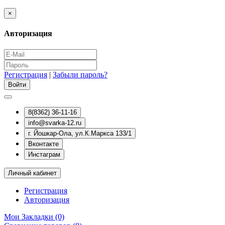
×
Авторизация
Регистрация
|
Забыли пароль?
8(8362) 36-11-16
info@svarka-12.ru
г. Йошкар-Ола, ул.К.Маркса 133/1
Вконтакте
Инстаграм
Личный кабинет
Регистрация
Авторизация
Мои Закладки (0)