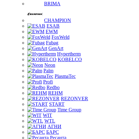
BRIMA
CHAMPION
ESAB
EWM
FoxWeld
Fubag
GenArt
Hypertherm
KOBELCO
Neon
Palm
PlasmaTec
Profi
Redbo
REHM
REZONVER
START
Time Group
WIT
WTL
АГНИ
БАРС
Ресанта