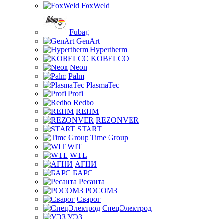
FoxWeld
Fubag
GenArt
Hypertherm
KOBELCO
Neon
Palm
PlasmaTec
Profi
Redbo
REHM
REZONVER
START
Time Group
WIT
WTL
АГНИ
БАРС
Ресанта
РОСОМЗ
Сварог
СпецЭлектрод
УЭЗ