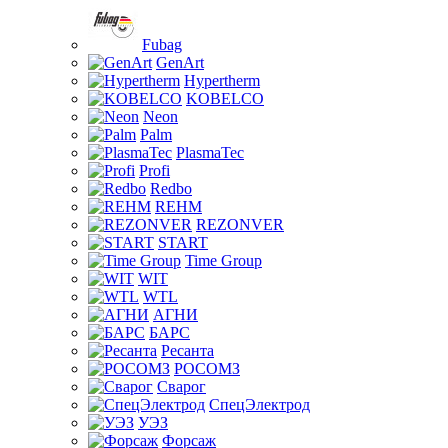
Fubag
GenArt
Hypertherm
KOBELCO
Neon
Palm
PlasmaTec
Profi
Redbo
REHM
REZONVER
START
Time Group
WIT
WTL
АГНИ
БАРС
Ресанта
РОСОМЗ
Сварог
СпецЭлектрод
УЭЗ
Форсаж