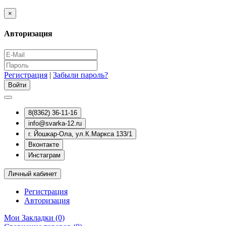
×
Авторизация
Регистрация
|
Забыли пароль?
8(8362) 36-11-16
info@svarka-12.ru
г. Йошкар-Ола, ул.К.Маркса 133/1
Вконтакте
Инстаграм
Личный кабинет
Регистрация
Авторизация
Мои Закладки (0)