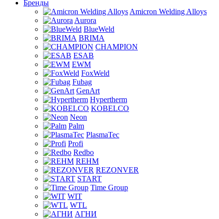
Бренды
Amicron Welding Alloys
Aurora
BlueWeld
BRIMA
CHAMPION
ESAB
EWM
FoxWeld
Fubag
GenArt
Hypertherm
KOBELCO
Neon
Palm
PlasmaTec
Profi
Redbo
REHM
REZONVER
START
Time Group
WIT
WTL
АГНИ