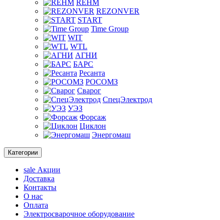
REHM
REZONVER
START
Time Group
WIT
WTL
АГНИ
БАРС
Ресанта
РОСОМЗ
Сварог
СпецЭлектрод
УЭЗ
Форсаж
Циклон
Энергомаш
Категории
sale
Акции
Доставка
Контакты
О нас
Оплата
Электросварочное оборудование