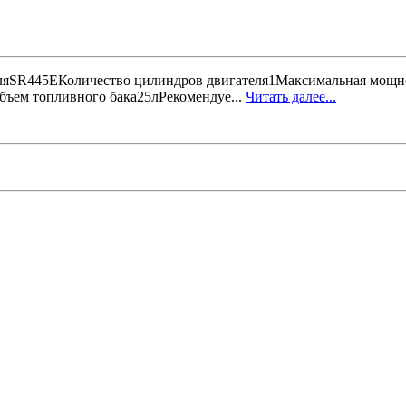
ляSR445EКоличество цилиндров двигателя1Максимальная мощн
ъем топливного бака25лРекомендуе...
Читать далее...