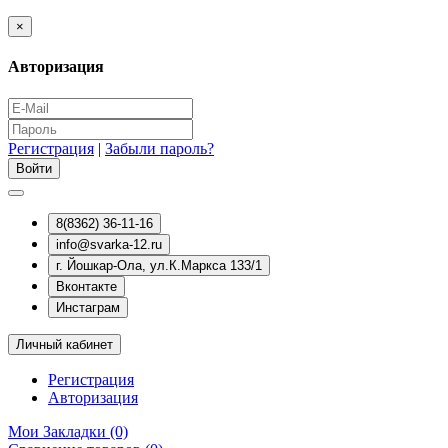
×
Авторизация
Регистрация
|
Забыли пароль?
8(8362) 36-11-16
info@svarka-12.ru
г. Йошкар-Ола, ул.К.Маркса 133/1
Вконтакте
Инстаграм
Личный кабинет
Регистрация
Авторизация
Мои Закладки (0)