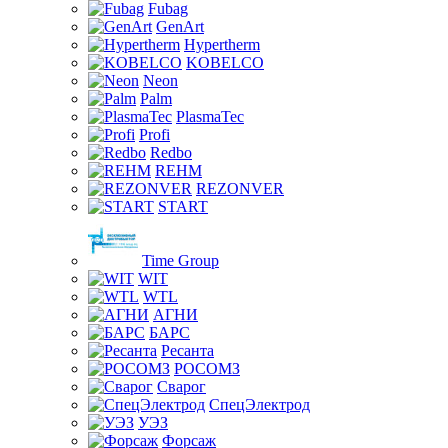
Fubag
GenArt
Hypertherm
KOBELCO
Neon
Palm
PlasmaTec
Profi
Redbo
REHM
REZONVER
START
Time Group
WIT
WTL
АГНИ
БАРС
Ресанта
РОСОМЗ
Сварог
СпецЭлектрод
УЭЗ
Форсаж