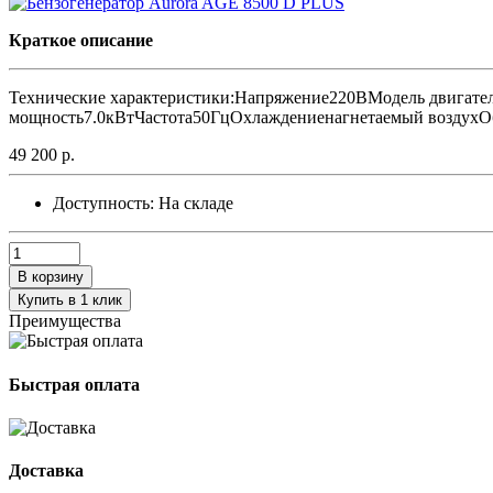
Краткое описание
Технические характеристики:Напряжение220ВМодель двигате
мощность7.0кВтЧастота50ГцОхлаждениенагнетаемый воздухОб
49 200 р.
Доступность:
На складе
В корзину
Купить в 1 клик
Преимущества
Быстрая оплата
Доставка