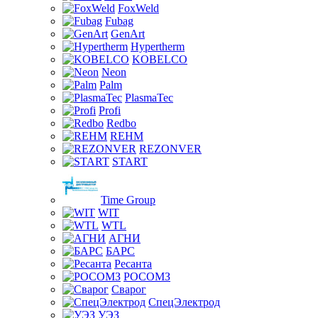
FoxWeld
Fubag
GenArt
Hypertherm
KOBELCO
Neon
Palm
PlasmaTec
Profi
Redbo
REHM
REZONVER
START
Time Group
WIT
WTL
АГНИ
БАРС
Ресанта
РОСОМЗ
Сварог
СпецЭлектрод
УЭЗ